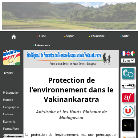
■
Guide
■
Séjour
■
Découverte
■
Sortir
■
Évènements
Powered
by
ACCUEIL
Protection de
l'environnement dans le
Présentation
Vakinankaratra
Histoire
Géographie
Antsirabe et les Hauts Plateaux de
Culture
Madagascar
Économie
Faune/Flore
La protection de l’environnement est une préoccupation
Environnement