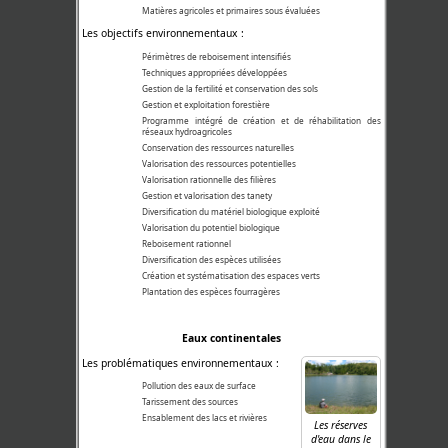
Matières agricoles et primaires sous évaluées
Les objectifs environnementaux :
Périmètres de reboisement intensifiés
Techniques appropriées développées
Gestion de la fertilité et conservation des sols
Gestion et exploitation forestière
Programme intégré de création et de réhabilitation des
réseaux hydroagricoles
Conservation des ressources naturelles
Valorisation des ressources potentielles
Valorisation rationnelle des filières
Gestion et valorisation des tanety
Diversification du matériel biologique exploité
Valorisation du potentiel biologique
Reboisement rationnel
Diversification des espèces utilisées
Création et systématisation des espaces verts
Plantation des espèces fourragères
Eaux continentales
Les problématiques environnementaux :
Pollution des eaux de surface
Tarissement des sources
Ensablement des lacs et rivières
Les réserves
d'eau dans le