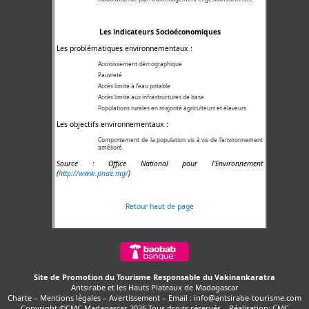
Les indicateurs Socioéconomiques
Les problématiques environnementaux :
Accroissement démographique
Pauvreté
Accès limité à l’eau potable
Accès limité aux infrastructures de base
Populations rurales en majorité agriculteurs et éleveurs
Les objectifs environnementaux :
Comportement de la population vis à vis de l’environnement
amélioré.
Source : Office National pour l’Environnement
(
http://www.pnae.mg/
)
Retour haut de page
Site de Promotion du Tourisme Responsable du Vakinankaratra
Antsirabe et les Hauts Plateaux de Madagascar
Charte
–
Mentions légales
–
Avertissement
–
Email : info@antsirabe-tourisme.com
Copyright ©CMC Madagascar 2026 Tous droits réservés – Réalisation:
CMC