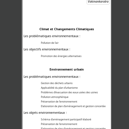
Vakinankaratra
Climat et Changements Climatiques
Les problématiques environnementaux :
Pollution de l’air
Les objectifs environnementaux :
Promotion des énergies alternatives
Environnement urbain
Les problématiques environnementaux :
Gestion des déchets urbains
Applicabilité du plan d’urbanisme
Problèmes d’évacuation des eaux usées des usines
Pollution atmosphérique
Préservation de l’environnement
Elaboration de plan d’aménagement et gestion concertée
Les objets environnementaux :
Schéma d’aménagement participatif élaboré
Préservation de l’environnement
Elaboration de plan d’aménagement et gestion concertée