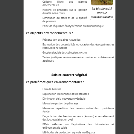
Collecte illicite des plantes
ornementales
La biodiversité
Notions et principes sur la gestion
dans le
durable non acquis
Vakinankaratra
Diminution du stock et de la qualité
de poissons
Perte de l’équilibre écosystémique du milieu lentique
Les objectifs environnementaux :
Préservation des aires naturelles
Evaluation des potentialités et vocation des écosystèmes et
ressources naturelles
Gestion durable des collections ex situ
Textes juridiques environnementaux mises en cohérence et
appliqués
Sols et couvert végétal
Les problématiques environnementales :
Feux de brousse
Exploitation irrationnelle des ressources
Diminution de la couverture végétale
Mauvaise gestion de pâturage
Mauvaise répartition des terrains cultivables : problème
foncier
Dégradation des bassins versants (érosion) et ensablement
des lacs et plaines en aval
Effets néfastes sur l’agriculture des briqueteries et
enlèvement de sable
Méthodes de production agricole inadéquate