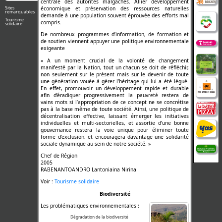
centrale des autorités malgaches. Allier développement
Sites
économique et préservation des ressources naturelles
remarquables
demande à une population souvent éprouvée des efforts mal
Tourisme
compris.
solidaire
De nombreux programmes d’information, de formation et
de soutien viennent appuyer une politique environnementale
exigeante
« A un moment crucial de la volonté de changement
manifesté par la Nation, tout un chacun se doit de réfléchir,
non seulement sur le présent mais sur le devenir de toute
une génération vouée à gérer l’héritage qui lui a été légué.
En effet, promouvoir un développement rapide et durable
afin d’éradiquer progressivement la pauvreté restera de
vains mots si l’appropriation de ce concept ne se concrétise
pas à la base même de toute société. Ainsi, une politique de
décentralisation effective, laissant émerger les initiatives
individuelles et multi-sectorielles, et assortie d’une bonne
gouvernance restera la voie unique pour éliminer toute
forme d’exclusion, et encouragera davantage une solidarité
sociale dynamique au sein de notre société. »
Chef de Région
2005
RABENANTOANDRO Lantoniaina Nirina
Voir :
Tourisme solidaire
Biodiversité
Les problématiques environnementales :
Dégradation de la biodiversité